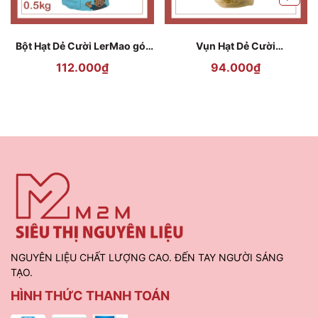
Bột Hạt Dẻ Cười LerMao gói
Vụn Hạt Dẻ Cười
500gr
Bentrecocoas 100gr
112.000₫
94.000₫
NGUYÊN LIỆU CHẤT LƯỢNG CAO. ĐẾN TAY NGƯỜI SÁNG
TẠO.
HÌNH THỨC THANH TOÁN