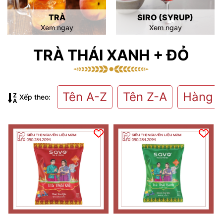
TRÀ
SIRO (SYRUP)
Xem ngay
Xem ngay
TRÀ THÁI XANH + ĐỎ
Tên A-Z
Tên Z-A
Hàng 
Xếp theo: