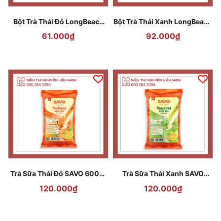
Bột Trà Thái Đỏ LongBeach
Bột Trà Thái Xanh LongBeach
Thai Red Tea Powder 400gr
Thai Green Tea Powder
61.000₫
92.000₫
400gr
Trà Sữa Thái Đỏ SAVO 600gr
Trà Sữa Thái Xanh SAVO
Sao chép
600gr
120.000₫
120.000₫