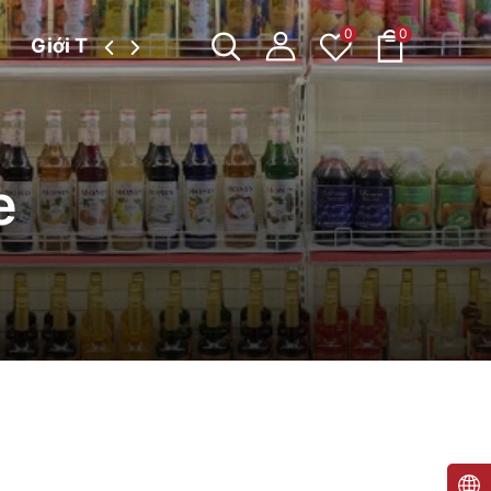
0
0
Giới Thiệu
Tin tức
e