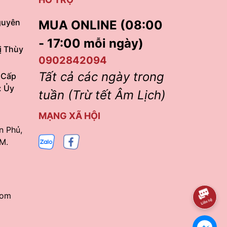
guyên
MUA ONLINE (08:00
- 17:00 mỗi ngày)
ị Thùy
0902842094
Tất cả các ngày trong
 Cấp
: Ủy
tuần (Trừ tết Âm Lịch)
MẠNG XÃ HỘI
n Phủ,
M.
com