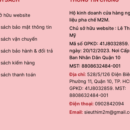
Hộ kinh doanh cửa hàng n
ở hữu website
liệu pha chế M2M.
 sách bảo mật thông tin
Chủ sở hữu website : Lê Th
Mỹ
 sách vận chuyển
Mã số GPKD: 41J8032859.
ngày: 20/12/2023. Nơi Cấp
 sách bảo hành & đổi trả
Ban Nhân Dân Quận 10
 sách kiểm hàng
MST: 8808632484-001
Địa chỉ:
528/5/126 Điện Biê
 sách thanh toán
Phường 11, Quận 10, TP. HC
GPKD: 41J8032859. MST:
8808632484-001
Điện thoại:
0902842094
Email:
sieuthim2m@gmail.