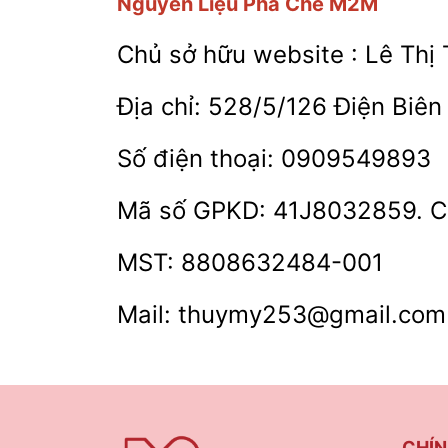
Nguyên Liệu Pha Chế M2M
Chủ sở hữu website : Lê Thị
Địa chỉ: 528/5/126 Điện Biê
Số điện thoại: 0909549893
Mã số GPKD: 41J8032859. Cấ
MST: 8808632484-001
Mail: thuymy253@gmail.com
CHÍN