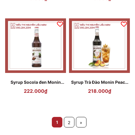
Syrup Socola đen Monin
Syrup Trà Đào Monin Peach
Chocolate 700ml
Tea 700ml
222.000₫
218.000₫
1
2
»