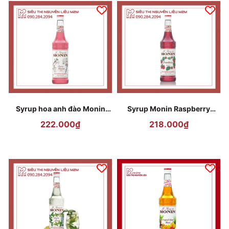
Syrup hoa anh đào Monin
Syrup Monin Raspberry
Cherry Blossom 700ml
(Phúc Bồn Tử) 700 ml
222.000₫
218.000₫