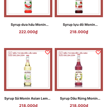
Syrup dưa hấu Monin
Syrup lựu đỏ Monin
Watermelon 700ml
Pomegranate 700ml
222.000₫
218.000₫
Syrup Sả Monin Asian Lemon
Syrup Dâu Rừng Monin
Grass 700ml
Wildberry 700ml
218.000₫
218.000₫