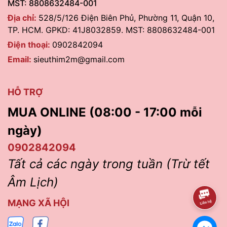
MST: 8808632484-001
Địa chỉ:
528/5/126 Điện Biên Phủ, Phường 11, Quận 10,
TP. HCM. GPKD: 41J8032859. MST: 8808632484-001
Điện thoại:
0902842094
Email:
sieuthim2m@gmail.com
HỖ TRỢ
MUA ONLINE (08:00 - 17:00 mỗi
ngày)
0902842094
Tất cả các ngày trong tuần (Trừ tết
Âm Lịch)
MẠNG XÃ HỘI