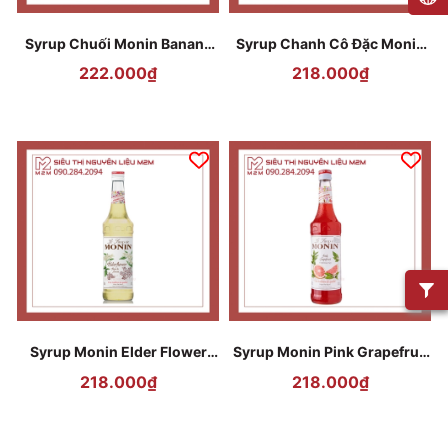
Syrup Chuối Monin Banana
Syrup Chanh Cô Đặc Monin
700ml
Lemonade Concentrate
222.000₫
218.000₫
700ml
Syrup Monin Elder Flower
Syrup Monin Pink Grapefruit
(Hoa Cơm Cháy) 700ml
(Bưởi Hồng) 700ml
218.000₫
218.000₫