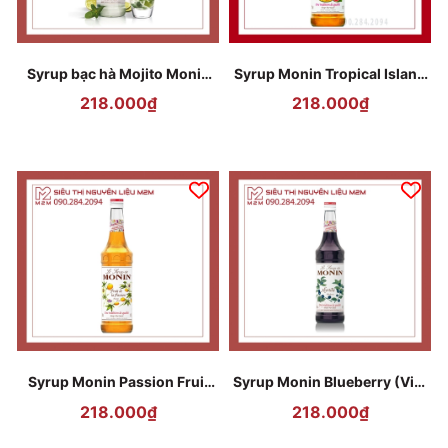
Syrup bạc hà Mojito Monin
Syrup Monin Tropical Island
Mojito Mint 700ml
700ml
218.000₫
218.000₫
Syrup Monin Passion Fruit
Syrup Monin Blueberry (Việt
(Chanh Dây) 700ml
Quất) 700ml
218.000₫
218.000₫