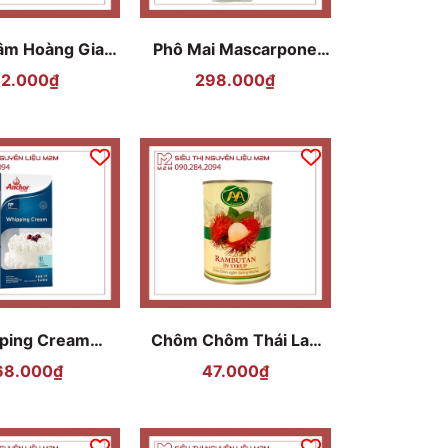
âm Hoàng Gia
Phô Mai Mascarpone
565gr
TATUA 1Kg
2.000₫
298.000₫
ping Cream
Chôm Chôm Thái Lan
CHOR 1L
AA 565g
68.000₫
47.000₫