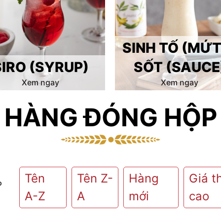
SINH TỐ (MỨT
SIRO (SYRUP)
SỐT (SAUCE
Xem ngay
Xem ngay
HÀNG ĐÓNG HỘP
Tên
Tên Z-
Hàng
Giá t
p
A-Z
A
mới
cao