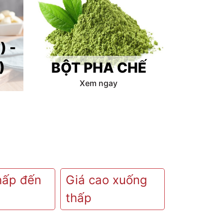
) -
)
BỘT PHA CHẾ
Xem ngay
hấp đến
Giá cao xuống
thấp