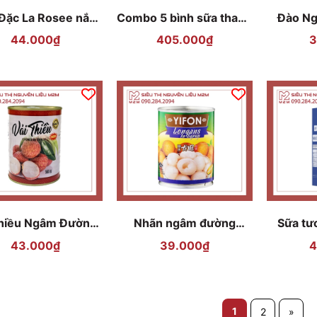
Đặc La Rosee nắp
Combo 5 bình sữa thanh
Đào N
khui 1Kg
trùng VPMilk Đà Lạt
44.000₫
405.000₫
3
thiều Ngâm Đường
Nhãn ngâm đường
Sữa tư
Club 565gr - lon
YIFON 565 gr
43.000₫
39.000₫
4
trắng
1
2
»