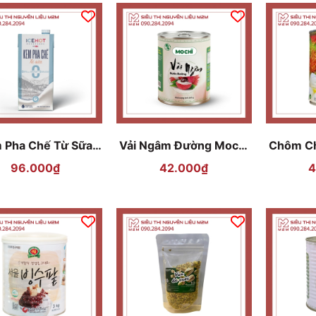
 Pha Chế Từ Sữa
Vải Ngâm Đường Mochi
Chôm C
ICEHOT 936ml
565g
Thái La
96.000₫
42.000₫
4