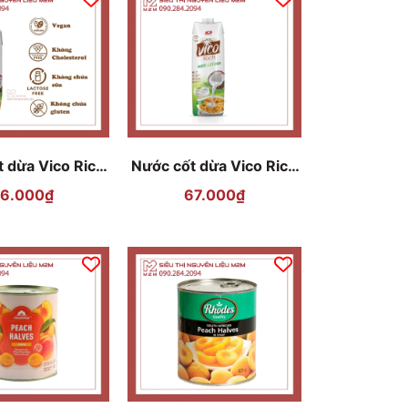
 dừa Vico Rich
Nước cốt dừa Vico Rich
n Chất 330ml
Nguyên Chất hộp 1L
6.000₫
67.000₫