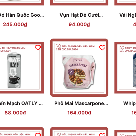
Đỏ Hàn Quốc Good
Vụn Hạt Dẻ Cười
Vải Ng
rning Seoul 3kg
Bentrecocoas 100gr
245.000₫
94.000₫
4
ến Mạch OATLY 1L
Phô Mai Mascarpone
Whip
Hà Lan
TATUA 500gr
AN
88.000₫
164.000₫
1