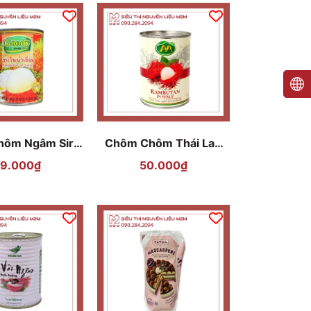
hôm Ngâm Siro
Chôm Chôm Thái Lan
n Goody - 565g
AA 565g - Nhãn Đỏ
9.000₫
50.000₫