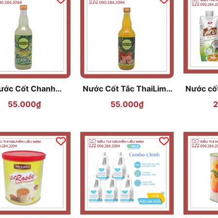
ước Cốt Chanh
Nước Cốt Tắc ThaiLime
Nước cốt
haiLime 500ml
500ml
Nguyê
55.000₫
55.000₫
2