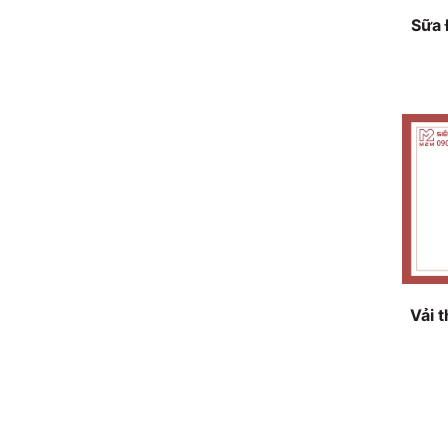
Sữa 
1.4kg
Vải 
Food