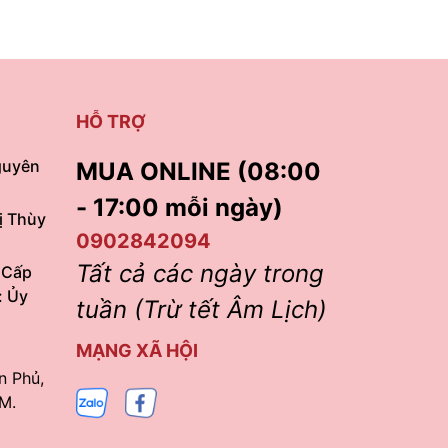
HỖ TRỢ
guyên
MUA ONLINE (08:00
- 17:00 mỗi ngày)
ị Thùy
0902842094
Tất cả các ngày trong
 Cấp
: Ủy
tuần (Trừ tết Âm Lịch)
MẠNG XÃ HỘI
n Phủ,
M.