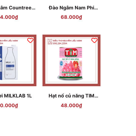
gâm Countree
Đào Ngâm Nam Phi
820gr
Rhodes 825g
4.000₫
68.000₫
ơi MILKLAB 1L
Hạt nổ củ năng TIM
hương Dâu 560g
0.000₫
48.000₫