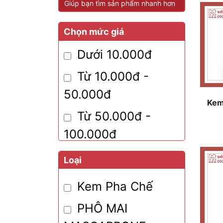
Giúp bạn tìm sản phẩm nhanh hơn
Chọn mức giá
Dưới 10.000đ
Từ 10.000đ -
50.000đ
Kem
Từ 50.000đ -
100.000đ
Từ 100.000đ -
Loại
200.000đ
Kem Pha Chế
Từ 200.000đ -
PHÔ MAI
300.000đ