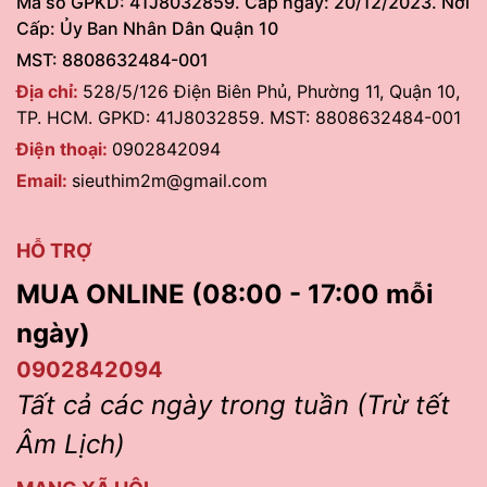
Mã số GPKD: 41J8032859. Cấp ngày: 20/12/2023. Nơi
Cấp: Ủy Ban Nhân Dân Quận 10
MST: 8808632484-001
Địa chỉ:
528/5/126 Điện Biên Phủ, Phường 11, Quận 10,
TP. HCM. GPKD: 41J8032859. MST: 8808632484-001
Điện thoại:
0902842094
Email:
sieuthim2m@gmail.com
HỖ TRỢ
MUA ONLINE (08:00 - 17:00 mỗi
ngày)
0902842094
Tất cả các ngày trong tuần (Trừ tết
Âm Lịch)