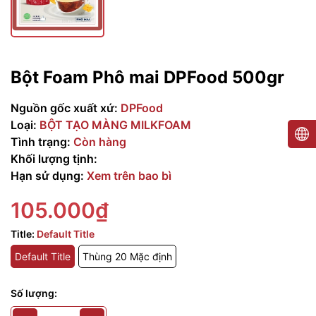
Bột Foam Phô mai DPFood 500gr
Nguồn gốc xuất xứ:
DPFood
Loại:
BỘT TẠO MÀNG MILKFOAM
Tình trạng:
Còn hàng
Khối lượng tịnh:
Hạn sử dụng:
Xem trên bao bì
105.000₫
Title:
Default Title
Default Title
Thùng 20 Mặc định
Số lượng: