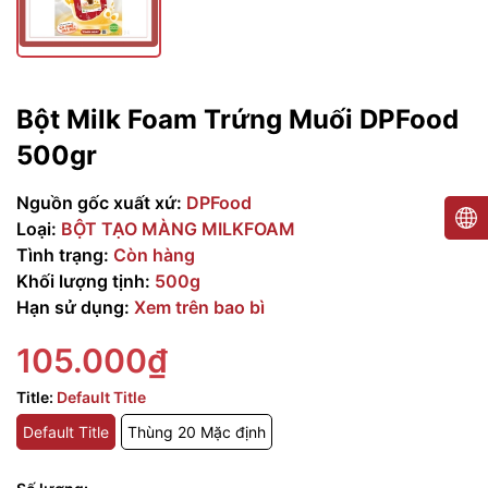
Bột Milk Foam Trứng Muối DPFood
500gr
Nguồn gốc xuất xứ:
DPFood
Loại:
BỘT TẠO MÀNG MILKFOAM
Tình trạng:
Còn hàng
Khối lượng tịnh:
500g
Hạn sử dụng:
Xem trên bao bì
105.000₫
Title:
Default Title
Default Title
Thùng 20 Mặc định