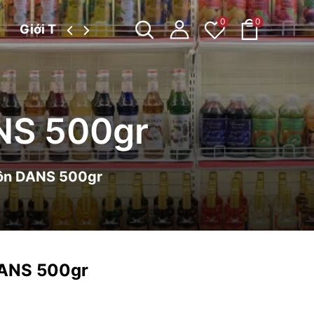
0
0
Giới Thiệu
Tin tức
NS 500gr
Môn DANS 500gr
DANS 500gr