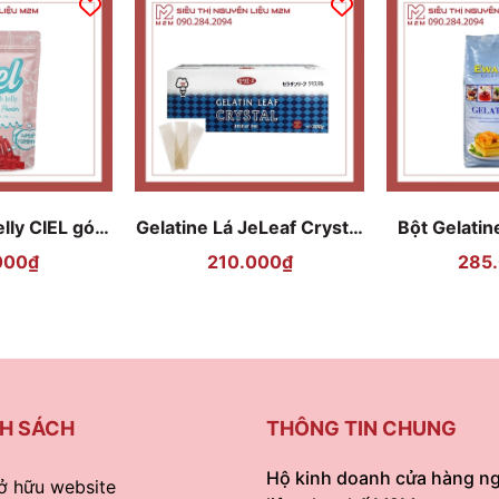
lly CIEL gói
Gelatine Lá JeLeaf Crystal
Bột Gelati
kg
hộp 300gr
1
000₫
210.000₫
285
H SÁCH
THÔNG TIN CHUNG
Hộ kinh doanh cửa hàng n
ở hữu website