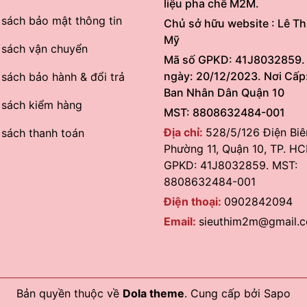
liệu pha chế M2M.
 sách bảo mật thông tin
Chủ sở hữu website : Lê Th
Mỹ
 sách vận chuyển
Mã số GPKD: 41J8032859.
ngày: 20/12/2023. Nơi Cấp
 sách bảo hành & đổi trả
Ban Nhân Dân Quận 10
 sách kiểm hàng
MST: 8808632484-001
Địa chỉ:
528/5/126 Điện Biê
 sách thanh toán
Phường 11, Quận 10, TP. HC
GPKD: 41J8032859. MST:
8808632484-001
Điện thoại:
0902842094
Email:
sieuthim2m@gmail.
Bản quyền thuộc về
Dola theme
.
Cung cấp bởi
Sapo