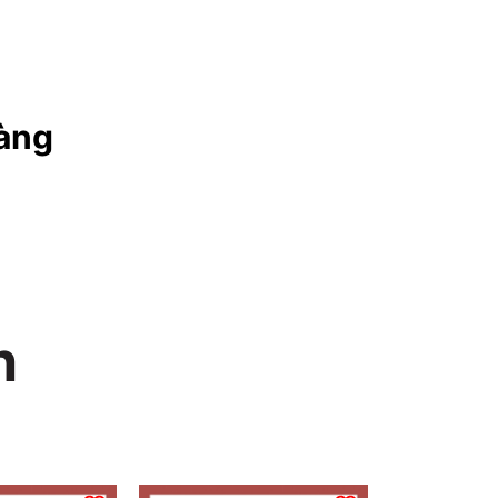
àng
n