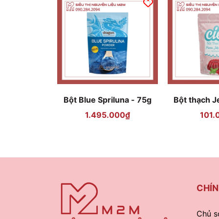
Bột Blue Spriluna - 75g
Bột thạch Je
1
1.495.000₫
101.
CHÍN
Chủ s