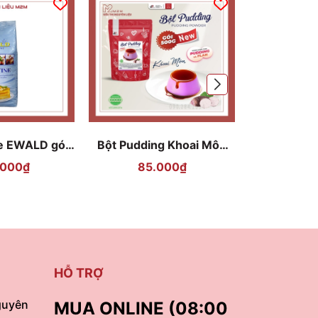
ne EWALD gói
Bột Pudding Khoai Môn
Bột Puddin
kg
DPFood 500gr
5
.000₫
85.000₫
90
HỖ TRỢ
guyên
MUA ONLINE (08:00