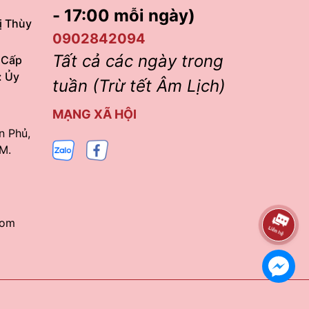
- 17:00 mỗi ngày)
ị Thùy
0902842094
Tất cả các ngày trong
 Cấp
: Ủy
tuần (Trừ tết Âm Lịch)
MẠNG XÃ HỘI
n Phủ,
M.
com