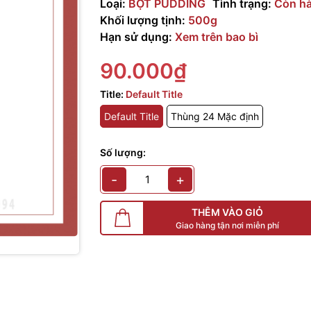
Loại:
BỘT PUDDING
Tình trạng:
Còn h
Khối lượng tịnh:
500g
Hạn sử dụng:
Xem trên bao bì
90.000₫
Title:
Default Title
Default Title
Thùng 24 Mặc định
Số lượng:
-
+
THÊM VÀO GIỎ
Giao hàng tận nơi miễn phí