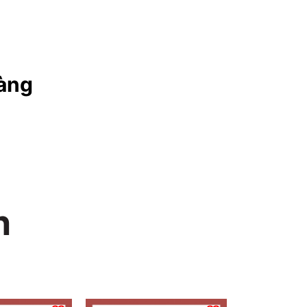
àng
n