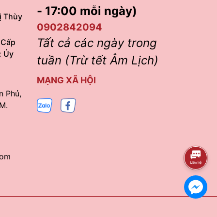
- 17:00 mỗi ngày)
ị Thùy
0902842094
Tất cả các ngày trong
 Cấp
: Ủy
tuần (Trừ tết Âm Lịch)
MẠNG XÃ HỘI
n Phủ,
M.
com