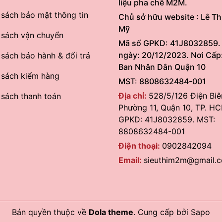
liệu pha chế M2M.
 sách bảo mật thông tin
Chủ sở hữu website : Lê Th
Mỹ
 sách vận chuyển
Mã số GPKD: 41J8032859.
ngày: 20/12/2023. Nơi Cấp
 sách bảo hành & đổi trả
Ban Nhân Dân Quận 10
 sách kiểm hàng
MST: 8808632484-001
Địa chỉ:
528/5/126 Điện Biê
 sách thanh toán
Phường 11, Quận 10, TP. HC
GPKD: 41J8032859. MST:
8808632484-001
Điện thoại:
0902842094
Email:
sieuthim2m@gmail.
Bản quyền thuộc về
Dola theme
.
Cung cấp bởi
Sapo