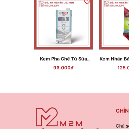
Kem Pha Chế Từ Sữa
Kem Nhân Bá
ICEHOT 936ml
Cười RICH
96.000₫
125.
CHÍN
Chủ s