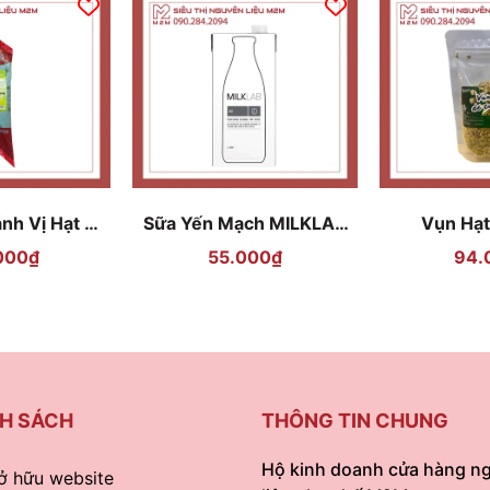
nh Vị Hạt Dẻ
Sữa Yến Mạch MILKLAB
Vụn Hạt
'S gói 1kg
1L
Bentreco
000₫
55.000₫
94.
H SÁCH
THÔNG TIN CHUNG
Hộ kinh doanh cửa hàng n
ở hữu website