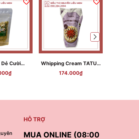
 Dẻ Cười
Whipping Cream TATUA
Phô Mai 
coas 100gr
36% 1L
TAT
000₫
174.000₫
298
HỖ TRỢ
guyên
MUA ONLINE (08:00