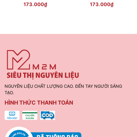
LongBeach 900ml - Longan
Red Berries Puree 900ml
#PhaCheTaiNha
173.000₫
173.000₫
Puree
Longbeach – Vị ngọt từ thiên nhiên,
đồng hành cùng mọi thức uống sáng
tạo!
NGUYÊN LIỆU CHẤT LƯỢNG CAO. ĐẾN TAY NGƯỜI SÁNG
TẠO.
HÌNH THỨC THANH TOÁN