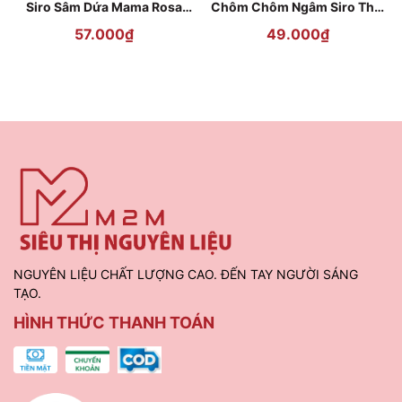
Siro Sâm Dứa Mama Rosa
Chôm Chôm Ngâm Siro Thái
Ginseng Pineapple 700ml
Lan Goody - 565g
57.000₫
49.000₫
NGUYÊN LIỆU CHẤT LƯỢNG CAO. ĐẾN TAY NGƯỜI SÁNG
TẠO.
HÌNH THỨC THANH TOÁN