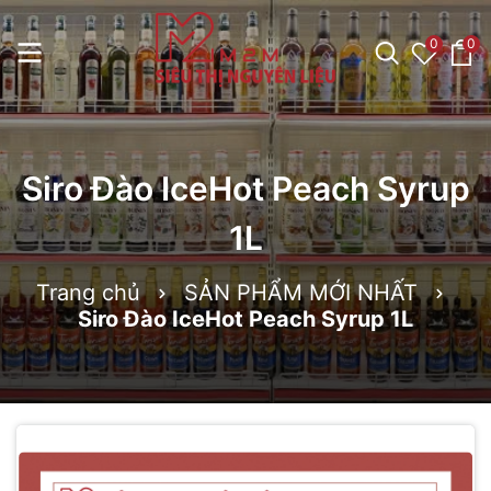
0
0
Siro Đào IceHot Peach Syrup
1L
Trang chủ
SẢN PHẨM MỚI NHẤT
Siro Đào IceHot Peach Syrup 1L