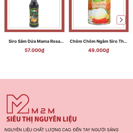
Siro Sâm Dứa Mama Rosa
Chôm Chôm Ngâm Siro Thái
Ginseng Pineapple 700ml
Lan Goody - 565g
57.000₫
49.000₫
NGUYÊN LIỆU CHẤT LƯỢNG CAO. ĐẾN TAY NGƯỜI SÁNG