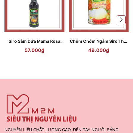
Siro Sâm Dứa Mama Rosa
Chôm Chôm Ngâm Siro Thái
Ginseng Pineapple 700ml
Lan Goody - 565g
57.000₫
49.000₫
NGUYÊN LIỆU CHẤT LƯỢNG CAO. ĐẾN TAY NGƯỜI SÁNG