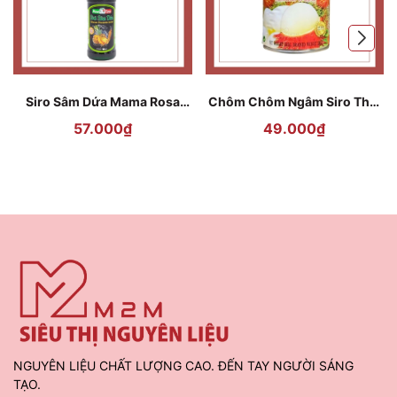
Siro Sâm Dứa Mama Rosa
Chôm Chôm Ngâm Siro Thái
Ginseng Pineapple 700ml
Lan Goody - 565g
57.000₫
49.000₫
NGUYÊN LIỆU CHẤT LƯỢNG CAO. ĐẾN TAY NGƯỜI SÁNG
TẠO.