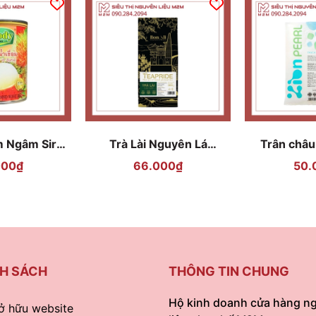
 Ngâm Siro
Trà Lài Nguyên Lá
Trân châu
oody - 565g
TEAPRIDE 300g
trắn
000₫
66.000₫
50.
H SÁCH
THÔNG TIN CHUNG
Hộ kinh doanh cửa hàng n
ở hữu website