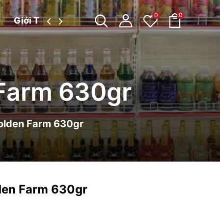
0
0
Giới Thiệu
Tin tức
 Farm 630gr
olden Farm 630gr
den Farm 630gr