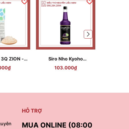
 3Q ZION -
Siro Nho Kyoho
Siro Anh Đ
g 2kg
LongBeach 740ml -
740ml - Che
000₫
103.000₫
103
Kyoho Grape Syrup Pha
Chế
HỖ TRỢ
guyên
MUA ONLINE (08:00