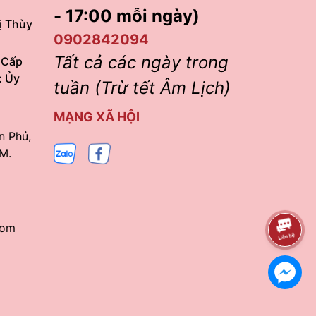
- 17:00 mỗi ngày)
ị Thùy
0902842094
Tất cả các ngày trong
 Cấp
: Ủy
tuần (Trừ tết Âm Lịch)
MẠNG XÃ HỘI
n Phủ,
M.
com