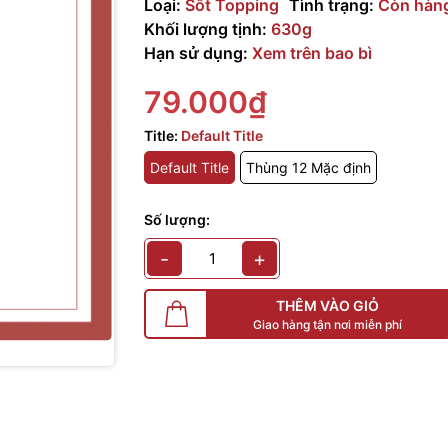
Loại:
Sốt Topping
Tình trạng:
Còn hàn
Khối lượng tịnh:
630g
Hạn sử dụng:
Xem trên bao bì
79.000₫
Title:
Default Title
Default Title
Thùng 12 Mặc định
Số lượng:
-
+
THÊM VÀO GIỎ
Giao hàng tận nơi miễn phí