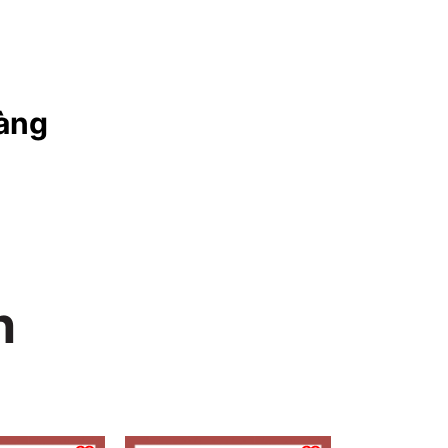
àng
n