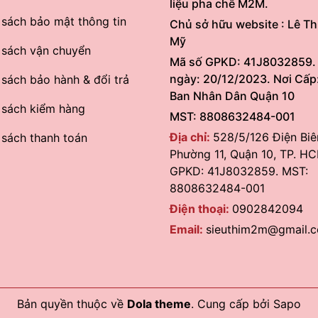
liệu pha chế M2M.
 sách bảo mật thông tin
Chủ sở hữu website : Lê Th
Mỹ
 sách vận chuyển
Mã số GPKD: 41J8032859.
ngày: 20/12/2023. Nơi Cấp
 sách bảo hành & đổi trả
Ban Nhân Dân Quận 10
 sách kiểm hàng
MST: 8808632484-001
Địa chỉ:
528/5/126 Điện Biê
 sách thanh toán
Phường 11, Quận 10, TP. HC
GPKD: 41J8032859. MST:
8808632484-001
Điện thoại:
0902842094
Email:
sieuthim2m@gmail.
Bản quyền thuộc về
Dola theme
.
Cung cấp bởi
Sapo