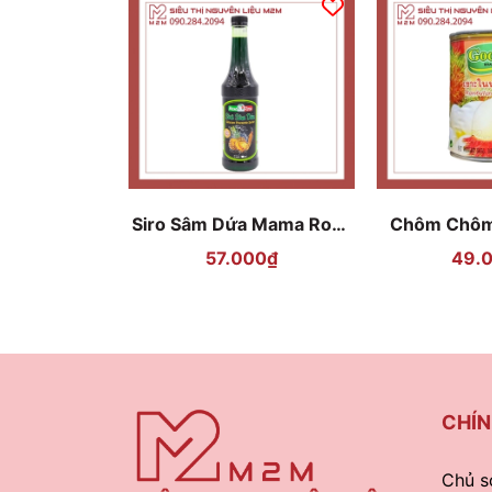
Siro Sâm Dứa Mama Rosa
Chôm Chôm
Ginseng Pineapple 700ml
Thái Lan G
57.000₫
49.
CHÍN
Chủ s