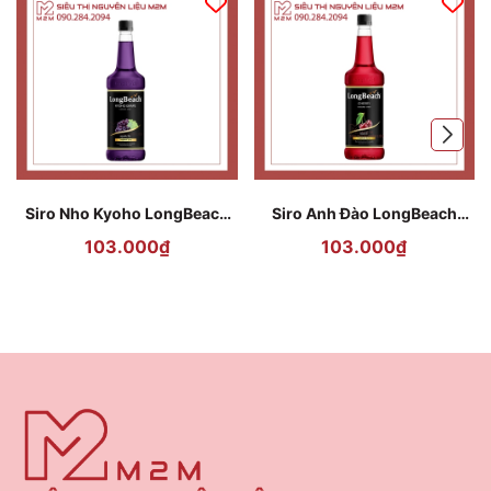
Siro Nho Kyoho LongBeach
Siro Anh Đào LongBeach
740ml - Kyoho Grape Syrup
740ml - Cherry Syrup Pha
103.000₫
103.000₫
Pha Chế
Chế