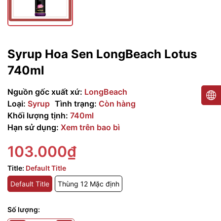
Syrup Hoa Sen LongBeach Lotus
740ml
Nguồn gốc xuất xứ:
LongBeach
Loại:
Syrup
Tình trạng:
Còn hàng
Khối lượng tịnh:
740ml
Hạn sử dụng:
Xem trên bao bì
103.000₫
Title:
Default Title
Default Title
Thùng 12 Mặc định
Số lượng: