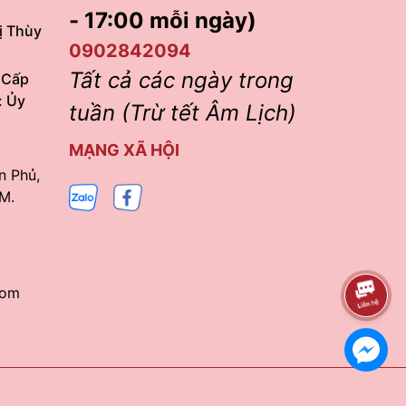
- 17:00 mỗi ngày)
ị Thùy
0902842094
Tất cả các ngày trong
 Cấp
: Ủy
tuần (Trừ tết Âm Lịch)
MẠNG XÃ HỘI
n Phủ,
M.
com