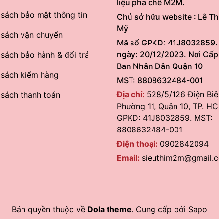
liệu pha chế M2M.
 sách bảo mật thông tin
Chủ sở hữu website : Lê Th
Mỹ
 sách vận chuyển
Mã số GPKD: 41J8032859.
ngày: 20/12/2023. Nơi Cấp
 sách bảo hành & đổi trả
Ban Nhân Dân Quận 10
 sách kiểm hàng
MST: 8808632484-001
Địa chỉ:
528/5/126 Điện Biê
 sách thanh toán
Phường 11, Quận 10, TP. HC
GPKD: 41J8032859. MST:
8808632484-001
Điện thoại:
0902842094
Email:
sieuthim2m@gmail.
Bản quyền thuộc về
Dola theme
.
Cung cấp bởi
Sapo