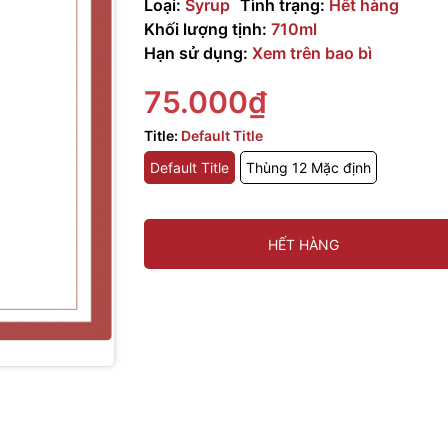
Loại:
Syrup
Tình trạng:
Hết hàng
Khối lượng tịnh:
710ml
Hạn sử dụng:
Xem trên bao bì
75.000₫
Title:
Default Title
Default Title
Thùng 12 Mặc định
HẾT HÀNG