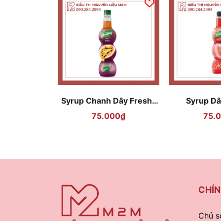
Syrup Chanh Dây Freshy
Syrup Dâ
Passion Fruit 710ml
Strawber
75.000₫
75.
CHÍN
Chủ s