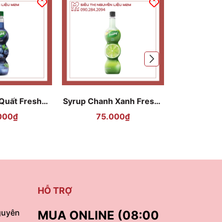
 Quất Freshy
Syrup Chanh Xanh Freshy
Syrup Trá
ry 710ml
Lime 710ml
Sala
000₫
75.000₫
75
HỖ TRỢ
guyên
MUA ONLINE (08:00