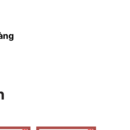
àng
n