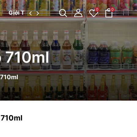
0
0
Giới Thiệu
Tin tức
o 710ml
 710ml
 710ml