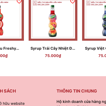
u Freshy
Syrup Trái Cây Nhiệt Đới
Syrup Việt
ry 710ml
Freshy Fruit Punch 710ml
Blueber
000₫
75.000₫
75.
H SÁCH
THÔNG TIN CHUNG
Hộ kinh doanh cửa hàng n
ở hữu website