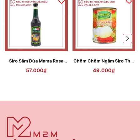
Siro Sâm Dứa Mama Rosa
Chôm Chôm Ngâm Siro Thái
Ginseng Pineapple 700ml
Lan Goody - 565g
57.000₫
49.000₫