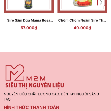
Siro Sâm Dứa Mama Rosa
Chôm Chôm Ngâm Siro Thái
Ginseng Pineapple 700ml
Lan Goody - 565g
57.000₫
49.000₫
NGUYÊN LIỆU CHẤT LƯỢNG CAO. ĐẾN TAY NGƯỜI SÁNG
TẠO.
HÌNH THỨC THANH TOÁN