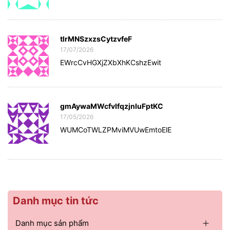
tlrMNSzxzsCytzvfeF
17/07/2026
EWrcCvHGXjZXbXhKCshzEwit
gmAywaMWcfvIfqzjnIuFptKC
17/05/2026
WUMCoTWLZPMviMVUwEmtoElE
Danh mục tin tức
Danh mục sản phẩm