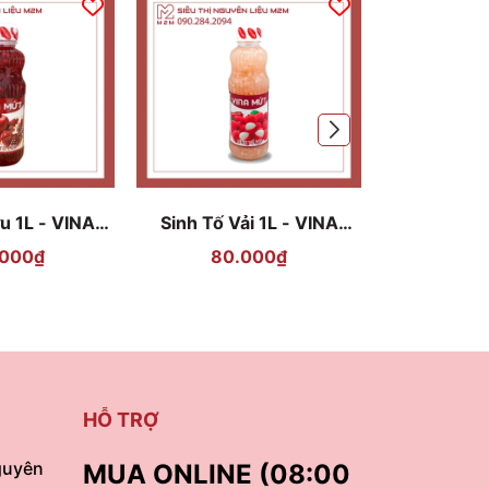
u 1L - VINA
Sinh Tố Vải 1L - VINA
Sinh Tố Vi
ỨT
MỨT
VIN
.000₫
80.000₫
105
HỖ TRỢ
guyên
MUA ONLINE (08:00