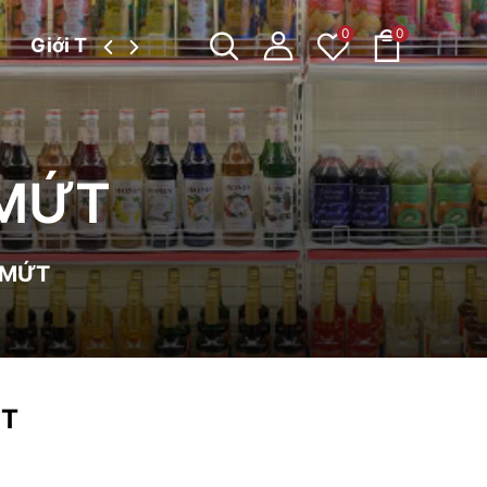
0
0
Giới Thiệu
Tin tức
 MỨT
A MỨT
ỨT