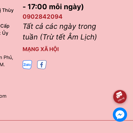
- 17:00 mỗi ngày)
ị Thùy
0902842094
Tất cả các ngày trong
 Cấp
: Ủy
tuần (Trừ tết Âm Lịch)
MẠNG XÃ HỘI
n Phủ,
M.
com