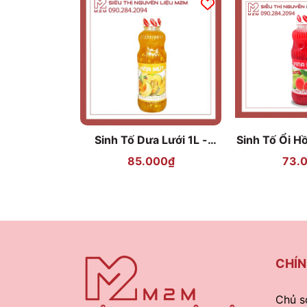
Sinh Tố Dưa Lưới 1L -
Sinh Tố Ổi H
VINA MỨT
M
85.000₫
73.
CHÍN
Chủ s