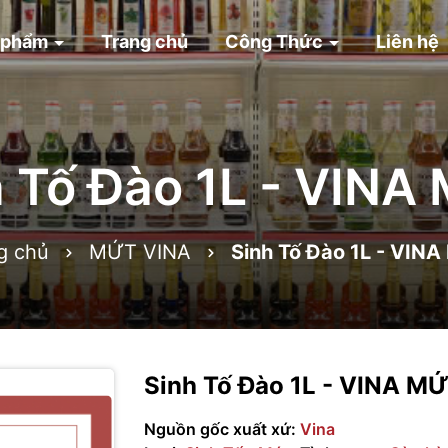
 phẩm
Trang chủ
Công Thức
Liên hệ
h Tố Đào 1L - VINA
g chủ
MỨT VINA
Sinh Tố Đào 1L - VIN
Sinh Tố Đào 1L - VINA M
Nguồn gốc xuất xứ:
Vina