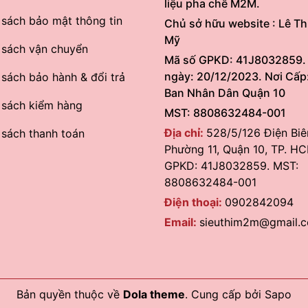
liệu pha chế M2M.
 sách bảo mật thông tin
Chủ sở hữu website : Lê Th
Mỹ
 sách vận chuyển
Mã số GPKD: 41J8032859.
ngày: 20/12/2023. Nơi Cấp
 sách bảo hành & đổi trả
Ban Nhân Dân Quận 10
 sách kiểm hàng
MST: 8808632484-001
Địa chỉ:
528/5/126 Điện Biê
 sách thanh toán
Phường 11, Quận 10, TP. HC
GPKD: 41J8032859. MST:
8808632484-001
Điện thoại:
0902842094
Email:
sieuthim2m@gmail.
Bản quyền thuộc về
Dola theme
.
Cung cấp bởi
Sapo