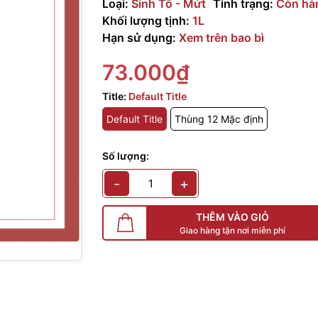
Loại:
Sinh Tố - Mứt
Tình trạng:
Còn hà
Khối lượng tịnh:
1L
Hạn sử dụng:
Xem trên bao bì
73.000₫
Title:
Default Title
Default Title
Thùng 12 Mặc định
Số lượng:
-
+
THÊM VÀO GIỎ
Giao hàng tận nơi miễn phí