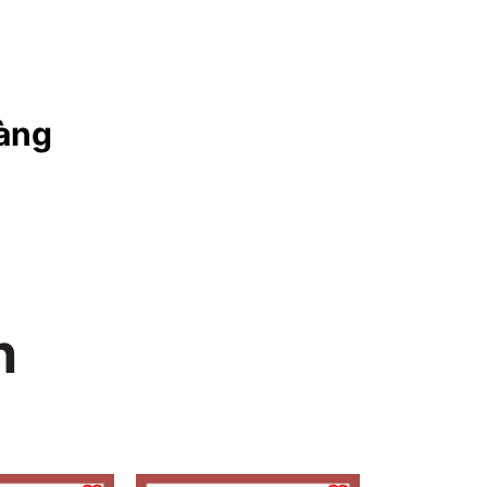
àng
n