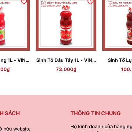
ồng 1L - VINA
Sinh Tố Dâu Tây 1L - VINA
Sinh Tố Lự
ỨT
MỨT
M
000₫
73.000₫
100
H SÁCH
THÔNG TIN CHUNG
Hộ kinh doanh cửa hàng n
ở hữu website