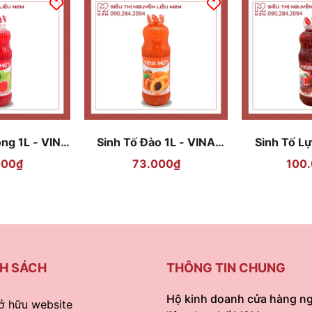
ồng 1L - VINA
Sinh Tố Đào 1L - VINA
Sinh Tố Lự
ỨT
MỨT
M
000₫
73.000₫
100
H SÁCH
THÔNG TIN CHUNG
Hộ kinh doanh cửa hàng n
ở hữu website