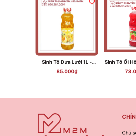
Sinh Tố Dưa Lưới 1L -
Sinh Tố Ổi H
VINA MỨT
M
85.000₫
73.
CHÍN
Chủ s