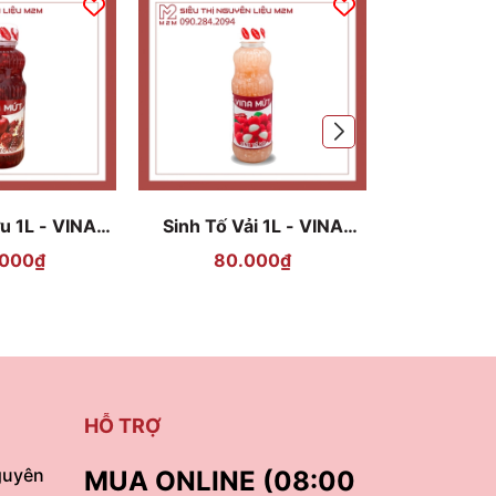
u 1L - VINA
Sinh Tố Vải 1L - VINA
Sinh Tố Vi
ỨT
MỨT
VIN
.000₫
80.000₫
105
HỖ TRỢ
guyên
MUA ONLINE (08:00