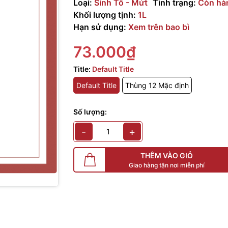
Loại:
Sinh Tố - Mứt
Tình trạng:
Còn hà
Khối lượng tịnh:
1L
Hạn sử dụng:
Xem trên bao bì
73.000₫
Title:
Default Title
Default Title
Thùng 12 Mặc định
Số lượng:
-
+
THÊM VÀO GIỎ
Giao hàng tận nơi miễn phí