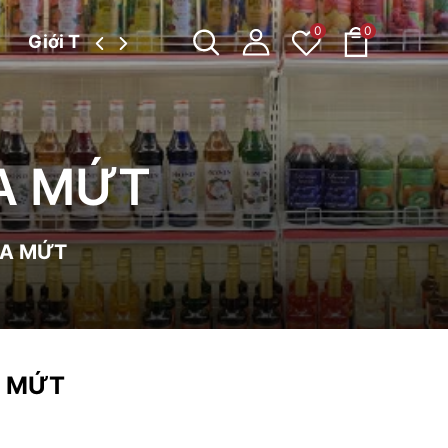
0
0
Giới Thiệu
Tin tức
NA MỨT
INA MỨT
NA MỨT