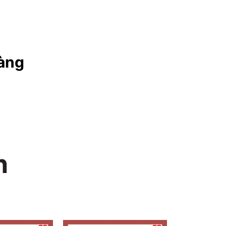
àng
n