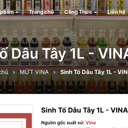
 phẩm
Trang chủ
Công Thức
Liên hệ
Tố Dâu Tây 1L - VI
chủ
MỨT VINA
Sinh Tố Dâu Tây 1L - V
Sinh Tố Dâu Tây 1L - VI
Nguồn gốc xuất xứ:
Vina