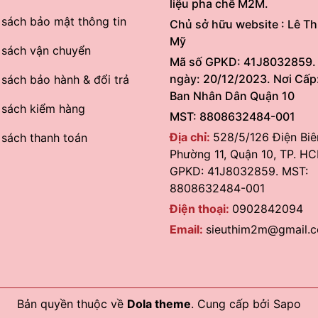
liệu pha chế M2M.
 sách bảo mật thông tin
Chủ sở hữu website : Lê Th
Mỹ
 sách vận chuyển
Mã số GPKD: 41J8032859.
ngày: 20/12/2023. Nơi Cấp
 sách bảo hành & đổi trả
Ban Nhân Dân Quận 10
 sách kiểm hàng
MST: 8808632484-001
Địa chỉ:
528/5/126 Điện Biê
 sách thanh toán
Phường 11, Quận 10, TP. HC
GPKD: 41J8032859. MST:
8808632484-001
Điện thoại:
0902842094
Email:
sieuthim2m@gmail.
Bản quyền thuộc về
Dola theme
.
Cung cấp bởi
Sapo