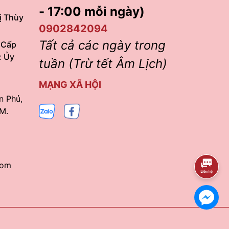
- 17:00 mỗi ngày)
ị Thùy
0902842094
Tất cả các ngày trong
 Cấp
: Ủy
tuần (Trừ tết Âm Lịch)
MẠNG XÃ HỘI
n Phủ,
M.
com