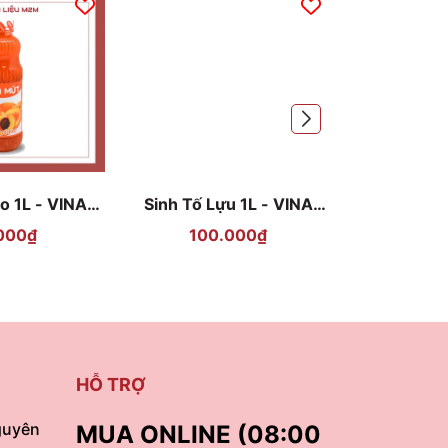
o 1L - VINA
Sinh Tố Lựu 1L - VINA
Sinh Tố V
ỨT
MỨT
M
000₫
100.000₫
80
HỖ TRỢ
guyên
MUA ONLINE (08:00