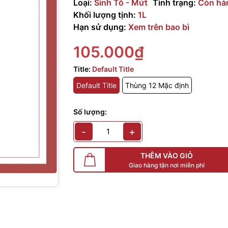
Loại:
Sinh Tố - Mứt
Tình trạng:
Còn hà
Khối lượng tịnh:
1L
Hạn sử dụng:
Xem trên bao bì
105.000₫
Title:
Default Title
Default Title
Thùng 12 Mặc định
Số lượng:
-
+
THÊM VÀO GIỎ
Giao hàng tận nơi miễn phí