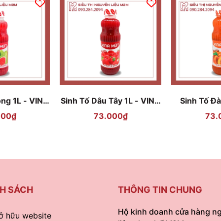
ồng 1L - VINA
Sinh Tố Dâu Tây 1L - VINA
Sinh Tố Đà
ỨT
MỨT
M
000₫
73.000₫
73.
H SÁCH
THÔNG TIN CHUNG
Hộ kinh doanh cửa hàng n
ở hữu website