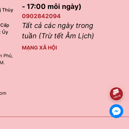
- 17:00 mỗi ngày)
ị Thùy
0902842094
Tất cả các ngày trong
 Cấp
: Ủy
tuần (Trừ tết Âm Lịch)
MẠNG XÃ HỘI
n Phủ,
M.
com