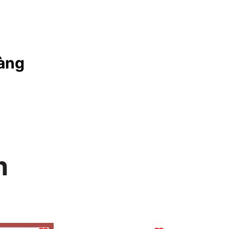
àng
n