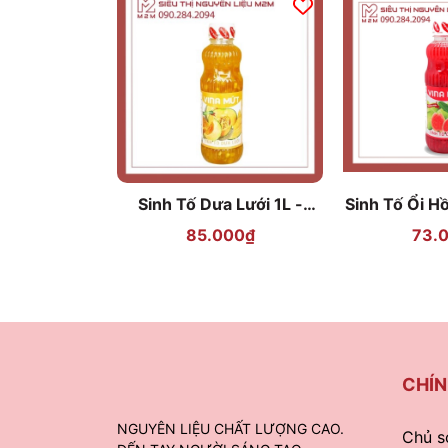
Sinh Tố Dưa Lưới 1L -
Sinh Tố Ổi H
VINA MỨT
M
85.000₫
73.
CHÍN
NGUYÊN LIỆU CHẤT LƯỢNG CAO.
Chủ s