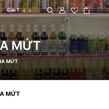
0
0
Giới Thiệu
Tin tức
INA MỨT
VINA MỨT
INA MỨT