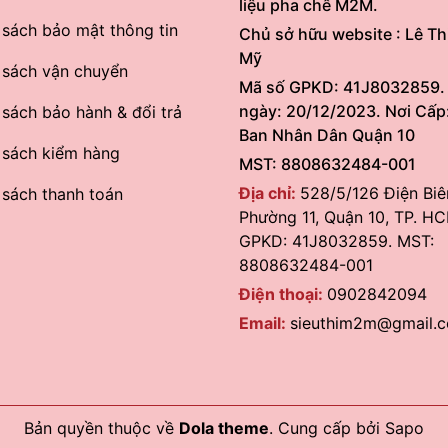
liệu pha chế M2M.
 sách bảo mật thông tin
Chủ sở hữu website : Lê Th
Mỹ
 sách vận chuyển
Mã số GPKD: 41J8032859.
ngày: 20/12/2023. Nơi Cấp
 sách bảo hành & đổi trả
Ban Nhân Dân Quận 10
 sách kiểm hàng
MST: 8808632484-001
Địa chỉ:
528/5/126 Điện Biê
 sách thanh toán
Phường 11, Quận 10, TP. HC
GPKD: 41J8032859. MST:
8808632484-001
Điện thoại:
0902842094
Email:
sieuthim2m@gmail.
Bản quyền thuộc về
Dola theme
.
Cung cấp bởi
Sapo