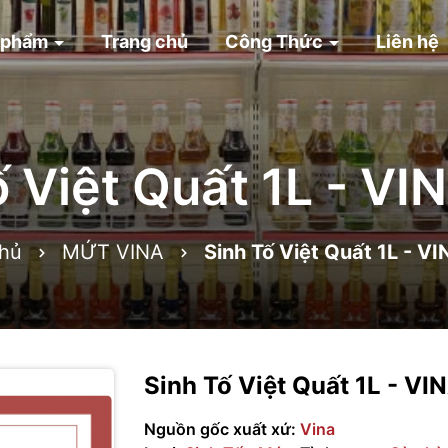
 phẩm
Trang chủ
Công Thức
Liên hệ
ố Việt Quất 1L - V
chủ
MỨT VINA
Sinh Tố Việt Quất 1L - 
Sinh Tố Việt Quất 1L - V
Nguồn gốc xuất xứ:
Vina